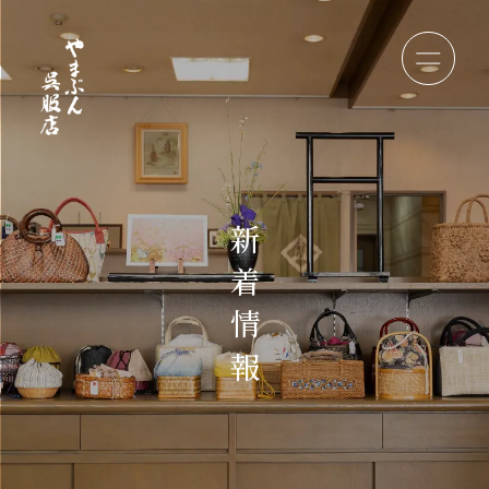
新
着
情
報